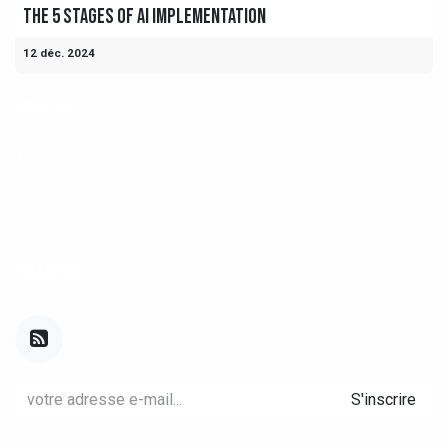
The 5 Stages of AI Implementation
12 déc. 2024
ABOUT US
AItification Transform Your Business with AI-Powered
Efficiency
FOLLOW US
S'inscrire